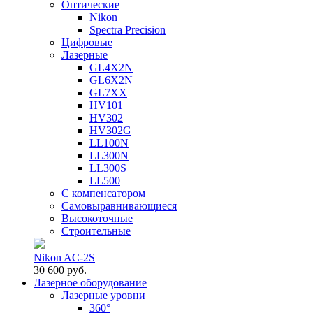
Оптические
Nikon
Spectra Precision
Цифровые
Лазерные
GL4X2N
GL6X2N
GL7XX
HV101
HV302
HV302G
LL100N
LL300N
LL300S
LL500
С компенсатором
Самовыравнивающиеся
Высокоточные
Строительные
Nikon AC-2S
30 600 руб.
Лазерное оборудование
Лазерные уровни
360°