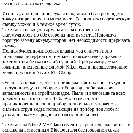
безопасны для глаз человека.
Используя лазерный целеуказатель, можно быстро увидеть
точку визирования в темном месте. Выполнять геодезическую
съемку можно и в темное время суток.
Тахеометр оснащен карманами для внутренних
аккумуляторов по обе стороны инструмента. Используя
горячую замену аккумуляторов, нет необходимости прерывать
съемку.
Полная буквенно-цифровая клавиатура с интуитивно
понятным интерфейсом поможет пользователю управлять
тахеометром без каких-либо усилий. Программируемые
клавиши, внедренные фирмой Nikon еще в предшествующие
модели, есть и в Nivo 2.M+ Clamp.
Очень часто бывает, что за прибором работают не в сухую и
чистую погоду, а наоборот. Либо дождь, либо высокая
запыленность на стройплощадке. Пыле- и влагозащита всех
тахеометров этой серии IP66. Это означает, что
проникновение пыли в прибор полностью исключено, а
сильные струи воды, попадающие на прибор под любым
углом, не окажут вредного воздействия на него.
Тахеометры Nivo 2.M+ Clamp имеют закрепительные винты, и
оснащены встроенным Bluetooth для беспроводной связи