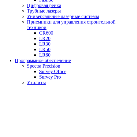
Цифровая рейка
Трубные лазеры
Универсальные лазерные системы
Приемники для управления строительной
техникой
CR600
LR20
LR30
LR50
LR60
Программное обеспечение
Spectra Precision
Survey Office
Survey Pro
Утилиты