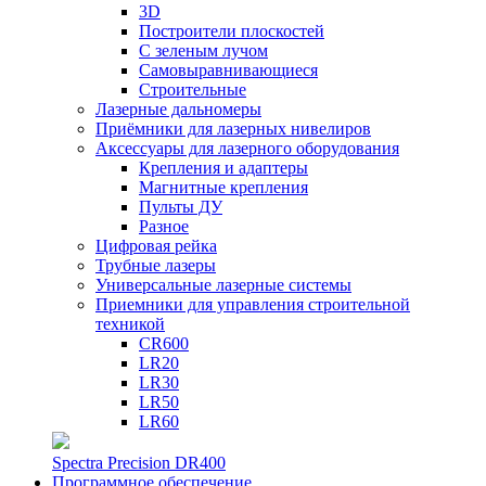
3D
Построители плоскостей
С зеленым лучом
Самовыравнивающиеся
Строительные
Лазерные дальномеры
Приёмники для лазерных нивелиров
Аксессуары для лазерного оборудования
Крепления и адаптеры
Магнитные крепления
Пульты ДУ
Разное
Цифровая рейка
Трубные лазеры
Универсальные лазерные системы
Приемники для управления строительной
техникой
CR600
LR20
LR30
LR50
LR60
Spectra Precision DR400
Программное обеспечение