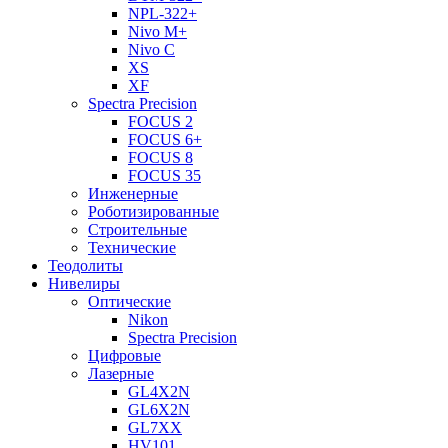
NPL-322+
Nivo M+
Nivo C
XS
XF
Spectra Precision
FOCUS 2
FOCUS 6+
FOCUS 8
FOCUS 35
Инженерные
Роботизированные
Строительные
Технические
Теодолиты
Нивелиры
Оптические
Nikon
Spectra Precision
Цифровые
Лазерные
GL4X2N
GL6X2N
GL7XX
HV101