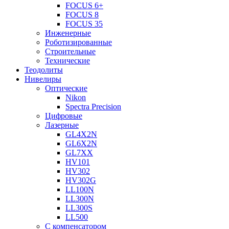
FOCUS 6+
FOCUS 8
FOCUS 35
Инженерные
Роботизированные
Строительные
Технические
Теодолиты
Нивелиры
Оптические
Nikon
Spectra Precision
Цифровые
Лазерные
GL4X2N
GL6X2N
GL7XX
HV101
HV302
HV302G
LL100N
LL300N
LL300S
LL500
С компенсатором