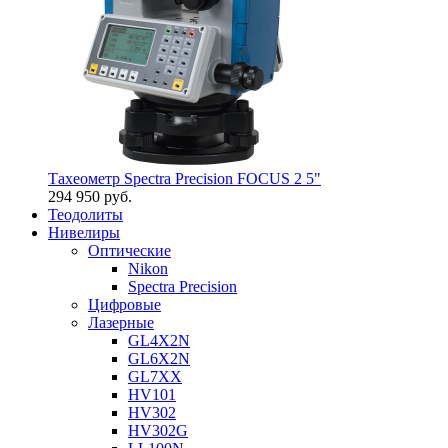
Тахеометр Spectra Precision FOCUS 2 5"
294 950 руб.
Теодолиты
Нивелиры
Оптические
Nikon
Spectra Precision
Цифровые
Лазерные
GL4X2N
GL6X2N
GL7XX
HV101
HV302
HV302G