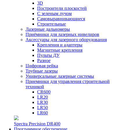
3D
Построители плоскостей
С зеленым лучом
Самовыравнивающиеся
Строительные
Лазерные дальномеры
Приёмники для лазерных нивелиров
Аксессуары для лазерного оборудования
Крепления и адаптеры
Магнитные крепления
Пульты ДУ
Разное
Цифровая рейка
Трубные лазеры
Универсальные лазерные системы
Приемники для управления строительной
техникой
CR600
LR20
LR30
LR50
LR60
Spectra Precision DR400
Программное обеспечение