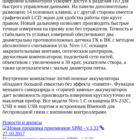
цифровой клавиатурой ускоряет доступ к разделам ПО для
быстрого управления данными. На панели дополнительно
размещено 14 основных клавиш, а с другой стороны имеется
графический LCD экран для удобства работы при круге
правом. Новый дальномер позволяет производить быстрые
точные измерения на призму или без отражателя. Точность и
стабильность угловых измерений обеспечивают два
диаметрально противоположных датчика ГК и ВK с методом
абсолютного считывания угла. Nivo 1.C оснащен
закрепительными винтами, оптическим центриром,
двухосевым компенсатором, подсветкой сети нитей,
объективом с увеличением в 30 крат, указателем створа, а
также целеуказателем с малым диаметром пятна.
Внутренние компактные литий-ионные аккумуляторы
обладают большой емкостью без эффекта «памяти». Функция
меньшего саморазряда и «горячей замены» аккумуляторов
дает возможность производить измерения круглосуточно не
выключая прибор. Все модели Nivo 1.C оснащены RS-232С,
USB и mini USB портом и встроенным Bluetooth для
беспроводной связи с внешними контроллерами.
Новости и анонсы
27.10.2017