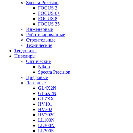
Spectra Precision
FOCUS 2
FOCUS 6+
FOCUS 8
FOCUS 35
Инженерные
Роботизированные
Строительные
Технические
Теодолиты
Нивелиры
Оптические
Nikon
Spectra Precision
Цифровые
Лазерные
GL4X2N
GL6X2N
GL7XX
HV101
HV302
HV302G
LL100N
LL300N
LL300S