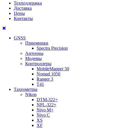
Техподдержка
Доставка
Цены
Контакты
GNSS
Приемники
Spectra Precision
Антенны
Модемы
Контроллеры
MobileMapper 50
Nomad 1050
Ranger 3
T41
Тахеометры
Nikon
DTM-322+
NPL-322+
Nivo M+
Nivo C
XS
XF