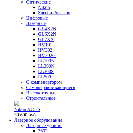
Оптические
Nikon
Spectra Precision
Цифровые
Лазерные
GL4X2N
GL6X2N
GL7XX
HV101
HV302
HV302G
LL100N
LL300N
LL300S
LL500
С компенсатором
Самовыравнивающиеся
Высокоточные
Строительные
Nikon AC-2S
30 600 руб.
Лазерное оборудование
Лазерные уровни
360°